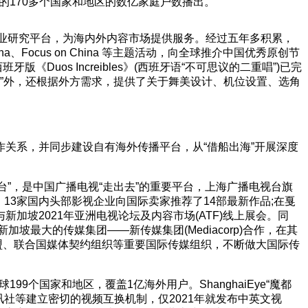
的170多个国家和地区的数亿家庭户数播出。
与专业研究平台，为海内外内容市场提供服务。经过五年多积累，
a、Focus on China 等主题活动，向全球推介中国优秀原创节
Duos Increibles》(西班牙语“不可思议的二重唱”)已完
宝典”外，还根据外方需求，提供了关于舞美设计、机位设置、选角
。
关系，并同步建设自有海外传播平台，从“借船出海”开展深度
台”，是中国广播电视“走出去”的重要平台，上海广播电视台旗
13家国内头部影视企业向国际卖家推荐了14部最新作品;在戛
加坡2021年亚洲电视论坛及内容市场(ATF)线上展会。同
最大的传媒集团——新传媒集团(Mediacorp)合作，在其
联盟、联合国媒体契约组织等重要国际传媒组织，不断做大国际传
9个国家和地区，覆盖1亿海外用户。ShanghaiEye“魔都
社等建立密切的视频互换机制，仅2021年就发布中英文视