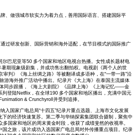
品牌、做强城市软实力为着力点，善用国际语言、搭建国际平
面通过研发创新、国际营销和海外适配，在节目模式的国际推广
尔巴尼亚等50 多个国家和地区电视台热播。女性成长题材电
评为2020 年暑期现象级剧集，并成功售出翻拍权。电视剧《两个人的世
《东京审判》《海上丝绸之路》等被翻译成多语种，在“一带一路”沿
主题旅游海外推广活动中播出。纪录片《大上海》在泰国主流媒体
流媒体同步跟播，《海上大剧院》《品牌上海》《上海记忆——金
Netflix，在全球190 多个国家和地区播出，充满中国元
n & Crunchyroll并受到追捧。
纳入国家广电总局“十四五”纪录片重点选题、上海市文化发展
化下的经济快速复苏。第二季与华纳探索集团联合摄制，聚焦中
平台众多国家和地区的周末黄金时段，收获了成绩斐然的收视率。
中国之旅，该片成功入选国家广电总局对外传播重点项目。纪录