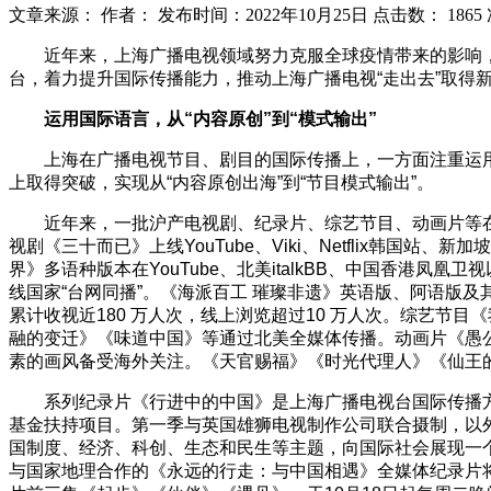
文章来源：
作者：
发布时间：2022年10月25日
点击数：
1865
近年来，上海广播电视领域努力克服全球疫情带来的影响
台，着力提升国际传播能力，推动上海广播电视“走出去”取得
运用国际语言，从“内容原创”到“模式输出”
上海在广播电视节目、剧目的国际传播上，一方面注重运
上取得突破，实现从“内容原创出海”到“节目模式输出”。
近年来，一批沪产电视剧、纪录片、综艺节目、动画片等在
视剧《三十而已》上线YouTube、Viki、Netflix韩国站、新
界》多语种版本在YouTube、北美italkBB、中国香港
线国家“台网同播”。《海派百工 璀璨非遗》英语版、阿语版及
累计收视近180 万人次，线上浏览超过10 万人次。综艺
融的变迁》《味道中国》等通过北美全媒体传播。动画片《愚公移
素的画风备受海外关注。《天官赐福》《时光代理人》《仙王的日常生活
系列纪录片《行进中的中国》是上海广播电视台国际传播方
基金扶持项目。第一季与英国雄狮电视制作公司联合摄制，以
国制度、经济、科创、生态和民生等主题，向国际社会展现一个真
与国家地理合作的《永远的行走：与中国相遇》全媒体纪录片