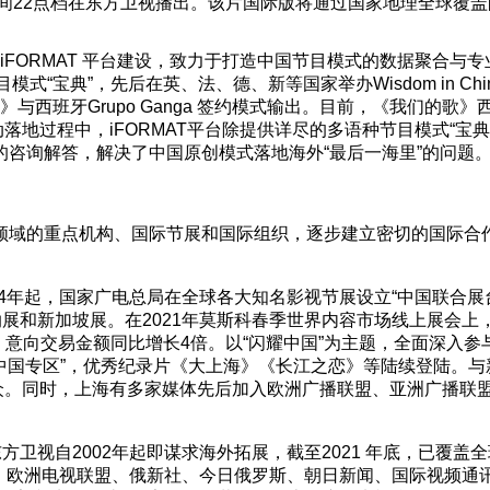
晚间22点档在东方卫视播出。该片国际版将通过国家地理全球覆盖
—iFORMAT 平台建设，致力于打造中国节目模式的数据聚合
模式“宝典”，先后在英、法、德、新等国家举办Wisdom in Chin
班牙Grupo Ganga 签约模式输出。目前，《我们的歌》西班牙版《
落地过程中，iFORMAT平台除提供详尽的多语种节目模式“
咨询解答，解决了中国原创模式落地海外“最后一海里”的问题
领域的重点机构、国际节展和国际组织，逐步建立密切的国际合作
04年起，国家广电总局在全球各大知名影视节展设立“中国联合展
展和新加坡展。在2021年莫斯科春季世界内容市场线上展会上，
意向交易金额同比增长4倍。以“闪耀中国”为主题，全面深入参与新
国专区”，优秀纪录片《大上海》《长江之恋》等陆续登陆。与新加坡
南亚受众。同时，上海有多家媒体先后加入欧洲广播联盟、亚洲广播
视自2002年起即谋求海外拓展，截至2021 年底，已覆盖全球19
、欧洲电视联盟、俄新社、今日俄罗斯、朝日新闻、国际视频通讯