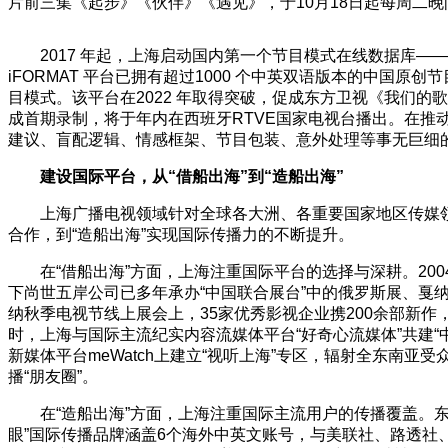
片前三集《起步》《伙伴》《遇见》，于10月18日起每周二
2017 年起，上海启动国内第一个节目模式在线数据库—
iFORMAT 平台已拥有超过1000 个中英双语版本的中国原创节目
目模式。该平台在2022 年取得突破，促成东方卫视《我们的歌》与西
成首期录制，将于年内在西班牙RTVE国家电视台播出。在推动
建议、盲配逻辑、情感框架、节目包装、意外处理等事无巨细的
建设国际平台，从“借船出海”到“造船出海”
上海广播电视领域针对全球各大洲、各重要国家地区传媒
合作，到“造船出海”实现国际传播力的不断提升。
在“借船出海”方面，上海注重国际平台的选择与深耕。20
下尚世五岸公司已多年承办“中国联合展台”中的俄罗斯展、戛纳
纳秋季电视节线上展会上，35家优秀影视企业携200余部新作，
时，上海与国际主流纪实内容流媒体平台“好奇心流媒体”共建“中
新媒体平台meWatch上建立“视听上海”专区，辐射全东
播“朋友圈”。
在“造船出海”方面，上海注重国际主流用户的传播覆盖。东方卫
眼”国际传播品牌涵盖6个海外中英文账号，与美联社、路透社