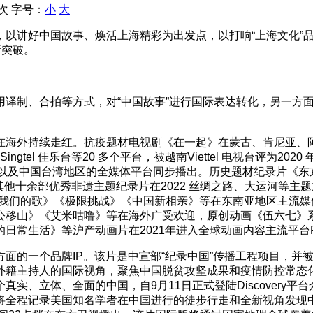
 次
字号：
小
大
，以讲好中国故事、焕活上海精彩为出发点，以打响“上海文化”
新突破。
用译制、合拍等方式，对“中国故事”进行国际表达转化，另一方
海外持续走红。抗疫题材电视剧《在一起》在蒙古、肯尼亚、阿
加坡Singtel 佳乐台等20 多个平台，被越南Viettel 电视台
凤凰卫视以及中国台湾地区的全媒体平台同步播出。历史题材纪录片
其他十余部优秀非遗主题纪录片在2022 丝绸之路、大运河等
节目《我们的歌》《极限挑战》《中国新相亲》等在东南亚地区主
山》《艾米咕噜》等在海外广受欢迎，原创动画《伍六七》系列登陆
》等沪产动画片在2021年进入全球动画内容主流平台Funimatio
面的一个品牌IP。该片是中宣部“纪录中国”传播工程项目，并被
外籍主持人的国际视角，聚焦中国脱贫攻坚成果和疫情防控常态
实、立体、全面的中国，自9月11日正式登陆Discovery
将全程记录美国知名学者在中国进行的徒步行走和全新视角发现