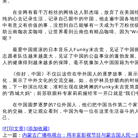
美。
在全网有着千万粉丝的网络达人郭杰瑞，放弃了在美国经营
纯的心去记录生活，记录自己眼中的中国，他走遍中国各地
中有意义有价值的事，没想到自己能够有一天成为千万粉丝
助云南咖农卖咖啡，让世界看到云南也有精品咖啡。因为“With gre
呢？
最爱中国摇滚的日本音乐人Funky末吉觉，见证了中国
志愿者队伍越来越庞大，见证了中国的公益事业的蓬勃发展。
人的健康得到越来越多的保障。毫不犹豫加入中国国籍为中
《你好，中国》不仅以这些在华外国人的逐梦故事，展示了
化，展示了中外文化的交流交融。如，在护林员炒腊肉的时候
炮，下一秒演出结束，准时出现在烧烤摊的Funky未吉觉
的“西城大妈”；前苏联眼科专家莉莉娅经常一开口就是“我们中国”
在中国圆梦逐梦的7位外国人，他们把中国当作第二个家，
化的交融，更让观众看到，中国为每一位在这里生活奋斗的
己。
[打印文章]
[添加收藏]
上一篇：
内蒙古广播电视台：用丰富影视节目与蒙古国人民一