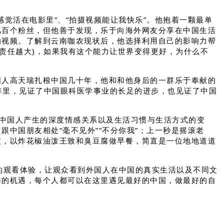
活在电影里”、“拍摄视频能让我快乐”。他抱着一颗最单
几百个粉丝，但他善于发现，乐于向海外网友分享在中国生活
的视频。了解到云南咖农现状后，他选择利用自己的影响力帮
”(能力越大，责任越大)，如果我有这个能力让世界变得更好，为什么不
国人高天瑞扎根中国几十年，他和和他身后的一群乐于奉献的
年里，见证了中国眼科医学事业的长足的进步，也见证了中国
中国人产生的深度情感关系以及生活习惯与生活方式的变
中国朋友相处“毫不见外”“不分你我”；上一秒是摇滚老
惯，以炸花椒油泼王致和臭豆腐做早餐，简直是一位地地道道
的观看体验，让观众看到外国人在中国的真实生活以及不同文
样的机遇，每个人都可以在这里遇见最好的中国，做最好的自