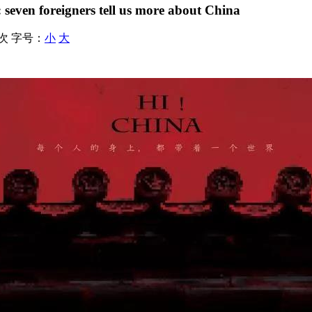
 seven foreigners tell us more about China
 次
字号：
小
大