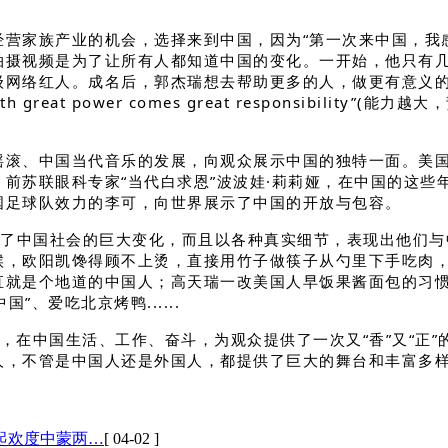
家族产业的机会，选择来到中国，因为“第一次来中国，我感觉
拍摄视频是为了让所有人都知道中国的变化。一开始，他只有
级网络红人。成名后，郭杰瑞想去帮助更多的人，做更有意义
at power comes great responsibility
摇滚、中国当代音乐的发展，向观众展示中国的独特一面。美
前苏联眼科专家“当代白求恩”波波娃·莉莉娅，在中国的这些
国足球队效力的李可，向世界展示了中国的开放与包容。
中国社会的巨大变化，而且以各种真实细节，表现出他们与
，欧阳凯馋得顾不上烫，直接用竹子做筷子从勺里下手吃肉，跟
简直就是个地道的中国人；高天瑞一改美国人早饭果酱面包的习
、爱吃北京烤鸭......
在中国生活、工作、奋斗，为观众提供了一次又“香”又“正”
人，不管是中国人还是外国人，都提供了巨大的舞台和丰富多
起欢度中蒙两…
[ 04-02 ]