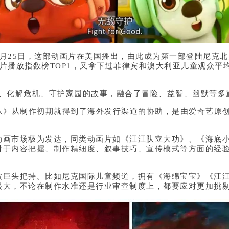
25日，这部动画片在美国播出，由此成为第一部登陆尼克北
片播放指数榜TOP1，又拿下过菲律宾和澳大利亚儿童观众平
化解危机、守护家园的故事，融合了冒险、益智、幽默等多
》从制作初期就得到了海外发行渠道的协助，是由爱奇艺原创
市场极为发达，同类动画片如《汪汪队立大功》、《海底小纵
对于内容把握、制作精细度、叙事技巧、宣传模式等方面的经
。
头把持。比如尼克国际儿童频道，拥有《海绵宝宝》《汪汪
很大，不论在制作水准还是行业审查制度上，都要应对更加挑