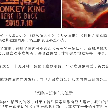
《大禹治水》《刺客伍六七》《大圣归来》《哪吒之魔童降
导致其在国内外市场上的表现参差不齐。
，获得了国内外小观众和家长的一致认可。新加坡知名亲子博主
言：“我女儿最喜欢小鹿凯奇，说他很勇敢，非常努力地做好每一
欢看，十几分钟一集的长度刚刚好。”“小鹿形象可爱，英文台
热度后再向外发行，而《无敌鹿战队》从国内播出到国外上线
"预购+监制”式创新
的集体生活圈的阶段，对于了解和探索世界有很大需求。我们的
017年开始策划的《无敌鹿战队》项目，其实在一开始只有四