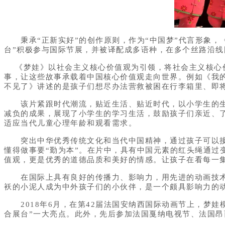
秉承“正新实好”的创作原则，作为“中国梦”代言形象，
台”积极参与国际节展，并被译配成多语种，在多个丝路沿
《梦娃》以社会主义核心价值观为引领，将社会主义核心价
事，让这些故事承载着中国核心价值观走向世界。例如《我
不见了》讲述的是孩子们想尽办法营救被困在行李箱里、即
该片紧跟时代潮流，贴近生活、贴近时代，以小学生的生活
减负的成果，展现了小学生的学习生活，鼓励孩子们亲近、
适应当代儿童心理年龄和观看需求。
突出中华优秀传统文化和当代中国精神，通过孩子可以接受
懂得做事要“勤为本”。在片中，具有中国元素的红头绳通
值观，更是优秀的道德品质和美好的情感。让孩子在看每一
在国际上具有良好的传播力、影响力，用先进的动画技术演
袄的小泥人成为中外孩子们的小伙伴，是一个颇具影响力的
2018年6月，在第42届法国安纳西国际动画节上，梦娃
合展台”一大亮点。
此外，先后参加法国戛纳电视节、法国昂