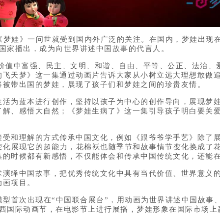
《梦娃》一问世就受到国内外广泛的关注。在国内，梦娃出现在
线国家播出，成为向世界讲述中国故事的代言人。
值中富强、民主、文明、和谐、自由、平等、公正、法治、爱
的飞天梦》这一集通过动画片告诉大家从小树立远大理想敢做
将被带出国的梦娃，展现了孩子们和梦娃之间的珍贵友情。
为蓝本进行创作，坚持以孩子为中心的创作导向，展现梦娃
了解、感悟大自然；《梦娃生病了》这一集引导孩子明白要关
和理解的方式传承中国文化，例如《跟爷爷学手艺》除了展
过变化展现它的超能力，花棉袄也随季节和故事情节变化换成了
集的时候都有新感悟，不仅能体会和传承中国传统文化，还能
绎中国故事，把优秀传统文化中具有当代价值、世界意义的
动画项目。
模型首次出现在“中国联合展台”，用动画为世界讲述中国故事
西国际动画节，在电影节上进行展播，梦娃形象在国际市场上