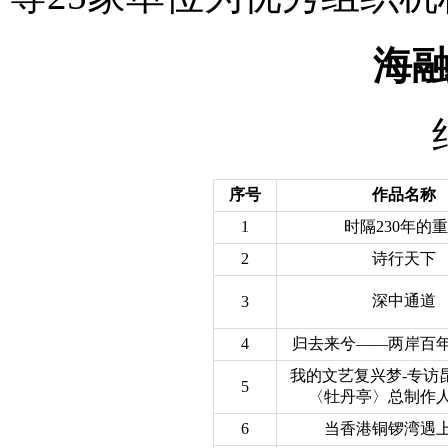
海
序号
作品名称
1
时隔230年的
2
诗行天下
深中通道
3
4
归去来兮——两岸百
我的文艺复兴梦-专访
5
〈牡丹亭〉总制作
6
当香港铜锣湾遇