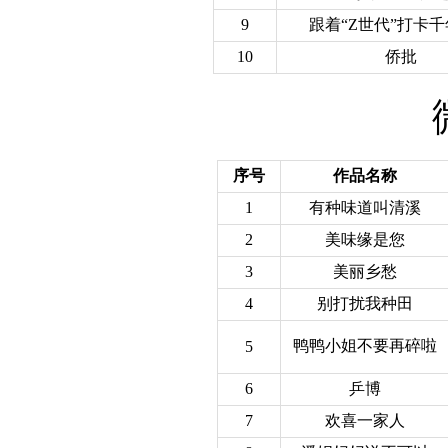
9
跟着“Z世代”打卡
10
侨批
序号
作品名称
1
有种味道叫清溪
2
美味缘是您
3
美丽乡愁
4
别打扰我种田
鸭鸭小姐不要再碎啦
5
6
乒博
7
欢喜一家人