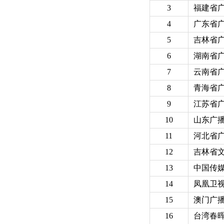
3
福建省
4
广东省
5
吉林省
6
湖南省
7
云南省
8
青海省
9
江苏省
10
山东广
11
河北省
12
吉林省
13
中国传
14
凤凰卫
15
澳门广
16
台湾春