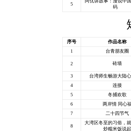
阿优讲故事：漫说中
5
码
序号
作品名称
1
台青朋友圈
砖墙
2
3
台湾师生畅游大陆
4
连接
5
冬捕欢歌
6
两岸情 同心
7
二十四节气
大湾区冬至的习俗，
8
炒糯米饭说