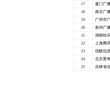
17
厦门广
18
南京广
19
广州市
20
泉州广
21
湖南快
22
上海腾
23
优酷信
24
北京爱
25
吉林省