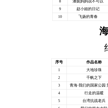
8
潘妮妈妈说不可以
9
赵小姐的日记
10
飞扬的青春
序号
作品名称
1
大地珍珠
2
千帆之下
3
青海·我们的国家公园 
4
行走的温暖
5
台湾抗战老兵