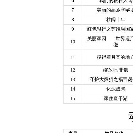
6
我们的根在大陆
7
美丽的高岭塞罕
8
壮阔十年
9
红色银行之苏维埃国
美丽家园——世界遗
10
徽
摸得着月亮的地
11
12
绽放吧 非遗
13
守护大熊猫之福宝诞
14
化泥成陶
15
家住查干湖