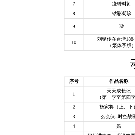
7
疫转时刻
8
钴彩凝珍
凝
9
刘铭传在台湾1884-
10
（繁体字版
序号
作品名称
天天成长记
1
（第一季至第四
2
杨家将（上、下
3
么么侠--时空战
4
婚