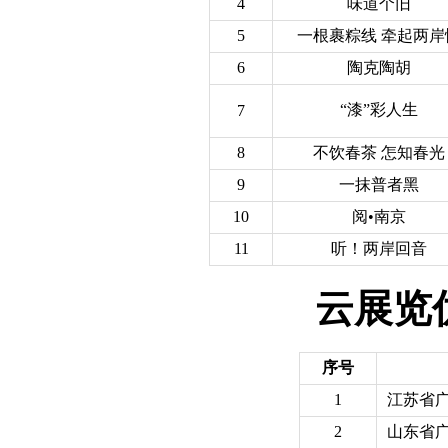
4
味道个旧
5
一根裹粽线 牵起两岸
6
陶克陶胡
“漆”彩人生
7
8
不饮春茶 怎知春光
9
一抹普者黑
10
阅•南京
11
听！两岸回音
云展览
序号
1
江苏省
2
山东省