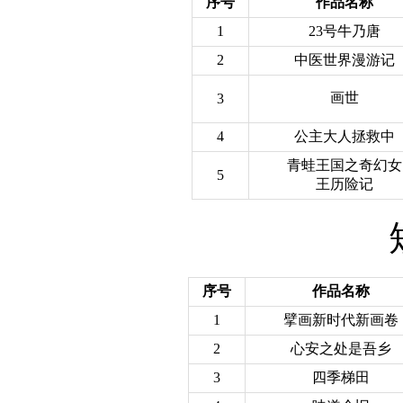
序号
作品名称
1
23号牛乃唐
2
中医世界漫游记
画世
3
4
公主大人拯救中
青蛙王国之奇幻女
5
王历险记
序号
作品名称
1
擘画新时代新画卷
2
心安之处是吾乡
3
四季梯田