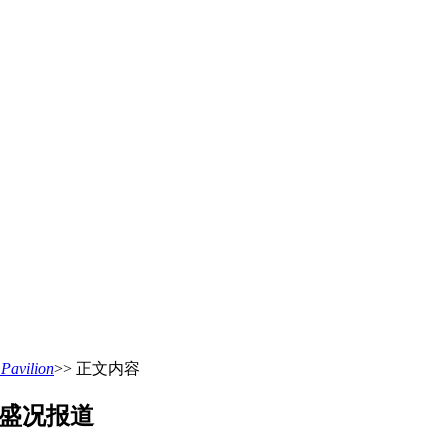
vilion
>> 正文内容
台盛况报道