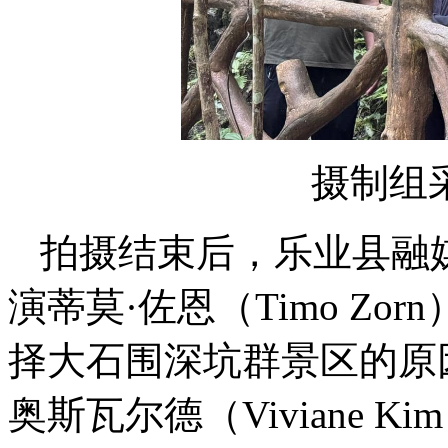
摄制组
拍摄结束后，乐业县融
演蒂莫·佐恩（Timo Z
择大石围深坑群景区的原
奥斯瓦尔德（Viviane Ki