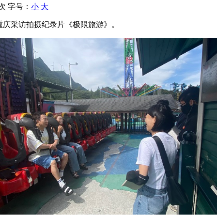
 次
字号：
小
大
2日在重庆采访拍摄纪录片《极限旅游》。