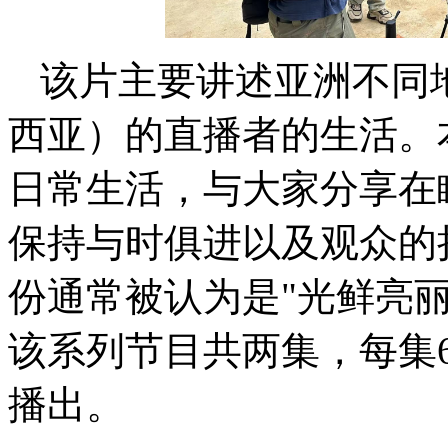
该片主要讲述亚洲不同
⻄亚）的直播者的⽣活。
⽇常⽣活，与⼤家分享在
保持与时俱进以及观众的
份通常被认为是"光鲜亮
该系列节⽬共两集，每集60
播出。