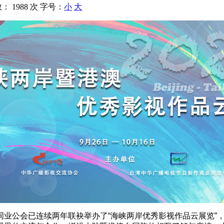
数：
1988 次
字号：
小
大
同业公会已连续两年联袂举办了“海峡两岸优秀影视作品云展览”