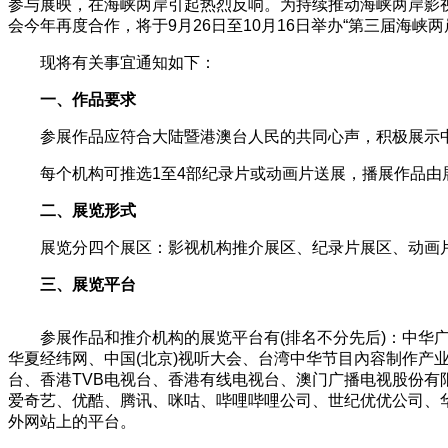
参与展映，在海峡两岸引起热烈反响。为持续推动海峡两岸影
会今年再度合作，将于9月26日至10月16日举办“第三届海峡
现将有关事宜通知如下：
一、作品要求
参展作品应符合大陆暨港澳台人民的共同心声，积极展示
每个机构可推选1至4部纪录片或动画片送展，播展作品由
二、展览形式
展览分四个展区：影视机构推介展区、纪录片展区、动画
三、展览平台
参展作品和推介机构的展览平台有(排名不分先后)：中
华夏经纬网、中国(北京)视听大会、台湾中华节目內容制作产
台、香港TVB电视台、香港有线电视台、澳门广播电视股份
爱奇艺、优酷、腾讯、咪咕、哔哩哔哩公司、世纪优优公司、华策
外网站上的平台。