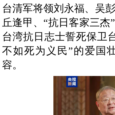
台清军将领刘永福、吴
丘逢甲、“抗日客家三杰
台湾抗日志士誓死保卫
不如死为义民”的爱国
容。