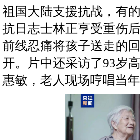
祖国大陆支援抗战，有
抗日志士林正亨受重伤
前线忍痛将孩子送走的
开。片中还采访了93岁
惠敏，老人现场哼唱当年