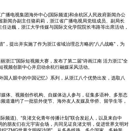
广播电视集团海外中心(国际频道)和余杭区人民政府新闻办公
、省新闻办副主任骆莉莉，浙江省广播电视局党组成员、副局长
主任达巍，浙江大学传媒与国际文化学院院长韦路等出席活动，
措”，提出并实施了作为浙江省域治理总方略的“八八战略”，为
美丽浙江”国际短视频大赛，发布了第二届“诗画江南 活力浙江”全
际短视频创新中心并启动余杭行融媒采风活动。
年·外国人眼中的中国记忆》系列，从浙江八个优势出发，选取八
请全球媒体、视频创作机构、自媒体达人参与，征集多语种、多形态
国际频道邀约了一批驻外使节、海外友人友媒及华侨、留学生等，
际频道)、“良渚文化青年传播计划”联合发起人，以及来自中
明的朋友们在元宇宙会场，共同见证良渚文明，促进世界文明对
组织“ZMG世界文明探访团”，从多条线路、多个国家、多种形