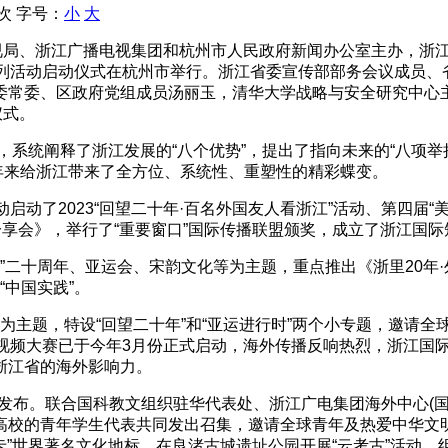
 次
字号：
小
大
视局、浙江广播电视集团和杭州市人民政府新闻办公室主办，浙江
媒系列活动启动仪式在杭州市举行。浙江省委宣传部部务会议成员
委常委、区政府党组成员汤丽玉，清华大学战略与安全研究中心
仪式。
，系统阐释了浙江发展的“八个优势”，提出了指向未来的“八项举
0年来给浙江带来了全方位、系统性、重塑性的精彩蝶变。
动启动了2023“回望二十年·百名外国友人看浙江”活动、第四届“
分享会》，举行了“重要窗口”国际传播联盟颁奖，成立了浙江国
八战略”二十周年、亚运会、宋韵文化等为主题，重点推出《浙里20
“中国实践”。
江”为主题，特设“回望二十年”和“亚运进行时”两个小专题，邀
球短视频大赛已于今年3月份正式启动，海外传播反响热烈，浙江
浙江省的海外影响力。
式发布。联合国科教文组织驻华代表处、浙江广电集团海外中心(国
高校的青年学生代表共同发出召集，邀请全球青年及热爱中华文
卡”世界著名文化地标，在良渚古城遗址公园开展“云考古”活动，