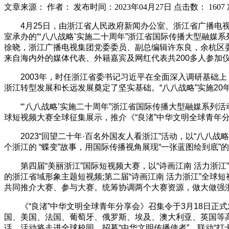
文章来源：
作者：
发布时间：2023年04月27日
点击数：
1607
4月25日，由浙江省人民政府新闻办公室、浙江省广播电
室承办的“‘八八战略’实施二十周年”浙江省国际传播大型融
徐晓，浙江广播电视集团党委委员、副总编辑许东良，余杭区
来自海内外的媒体代表、外籍嘉宾及网红代表共200多人参加
2003年，时任浙江省委书记习近平在全面深入调研基础上
浙江转型发展和长远发展奠定了坚实基础。“八八战略”实施2
“‘八八战略’实施二十周年”浙江省国际传播大型融媒系列活
球短视频大赛全球征集展示，推介《“良渚”中华文明全球青年
2023“回望二十年·百名外国友人看浙江”活动，以“八
个浙江的 “蝶变”故事，用国际传播视角展现“一张蓝图绘到底”的
第四届“美丽浙江”国际短视频大赛，以“诗画江南 活力浙
的浙江省域形象主题短视频;第二届“诗画江南 活力浙江”全
共同推介大赛、参与大赛。统筹协调两个大赛资源，做大做强
《“良渚”中华文明全球青年分享会》召集令于3月18日正
国、美国、法国、葡萄牙、俄罗斯、埃及、澳大利亚、英国等
话。活动将走进全球校园，招募“中华文明传播使者”，联动“打