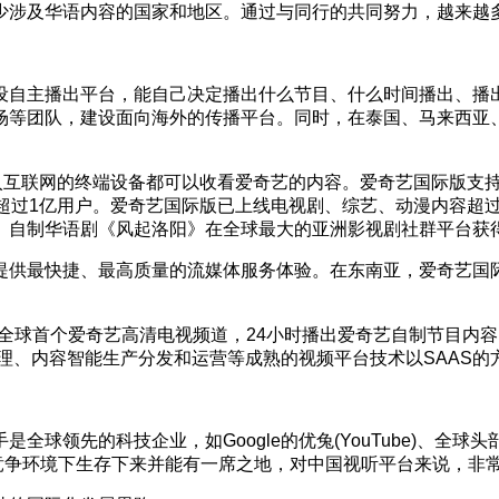
少涉及华语内容的国家和地区。通过与同行的共同努力，越来越
设自主播出平台，能自己决定播出什么节目、什么时间播出、播
场等团队，建设面向海外的传播平台。同时，在泰国、马来西亚
接入互联网的终端设备都可以收看爱奇艺的内容。爱奇艺国际版支
过1亿用户。爱奇艺国际版已上线电视剧、综艺、动漫内容超过1
制华语剧《风起洛阳》在全球最大的亚洲影视剧社群平台获得9.3
供最快捷、最高质量的流媒体服务体验。在东南亚，爱奇艺国际
线全球首个爱奇艺高清电视频道，24小时播出爱奇艺自制节目内
体资源管理、内容智能生产分发和运营等成熟的视频平台技术以SAA
领先的科技企业，如Google的优兔(YouTube)、全球头部视
酷的竞争环境下生存下来并能有一席之地，对中国视听平台来说，非