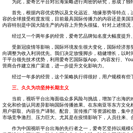
为此，爱奇艺平台对出海策略进行周密的研究，形成了独
首先，根据内容优劣势以及文化远近、地缘形势等特点，
容的全球接受程度发现，目前最具国际传播力的内容还是美国
内容特别是中国大陆生产的内容上升势头很猛。针对上述情况
经过又一个两年多的经营，爱奇艺品牌知名度大幅度提升
受新冠疫情等影响，国际环境发生很大变化，国际经济形势
向调整为收入利润优先。我们决定放慢脚步，稳健增长，以时
于平台领先技术优势，利用爱奇艺国际版App、内容发行、Y
营商合作建立推广渠道，进一步提升文化影响力。
经过一年多的经营，这个策略执行得很好，用户规模有些
三、久久‍为功坚持长期主义
当前，视听平台出海面临众多风险与挑战，增加了出海的
文化和价值认同差异影响国际传播效果。在东南亚等东方文化
用户获取、内容生产译制、配音、宣传推广等资源松散，集中度差，
市场竞争激烈、压力巨大。尤其是在疫情影响下，人员往来、
作为中国视听平台出海的先行者之一，爱奇艺坚持以规模