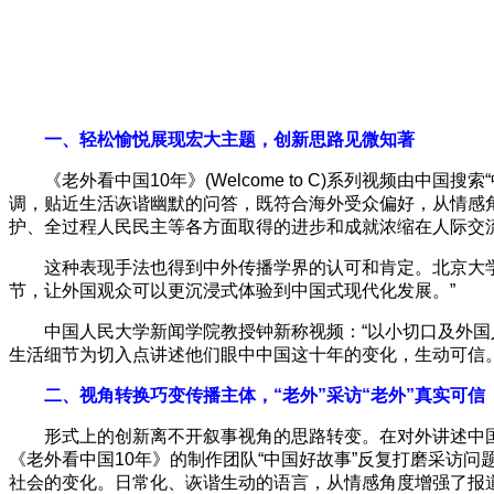
一、轻松愉悦展现宏大主题，创新思路见微知著
《老外看中国10年》(Welcome to C)系列视频由
调，贴近生活诙谐幽默的问答，既符合海外受众偏好，从情感
护、全过程人民民主等各方面取得的进步和成就浓缩在人际交
这种表现手法也得到中外传播学界的认可和肯定。北京大
节，让外国观众可以更沉浸式体验到中国式现代化发展。”
中国人民大学新闻学院教授钟新称视频：“以小切口及外
生活细节为切入点讲述他们眼中中国这十年的变化，生动可信
二、视角转换巧变传播主体，“老外”采访“老外”真实可信
形式上的创新离不开叙事视角的思路转变。在对外讲述中
《老外看中国10年》的制作团队“中国好故事”反复打磨采访
社会的变化。日常化、诙谐生动的语言，从情感角度增强了报