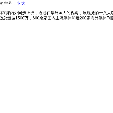
 次
字号：
小
大
 to C)在海内外同步上线，通过在华外国人的视角，展现党的十
放总量达1500万，660余家国内主流媒体和近200家海外媒体刊