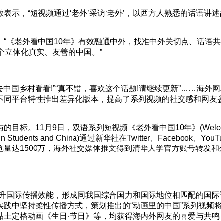
表示，“短视频通过‘老外’采访‘老外’，以西方人熟悉的话语
“《老外看中国10年》有效融通中外，找准中外关切点、话语
个立体化真实、友善的中国。”
去中国乡村看看!”“真不错，喜欢这个话题!请继续更新”……海
不同平台特性推出差异化版本，提高了系列视频的社交感和网友
。11月9日，双语系列短视频《老外看中国10年》(Welcome
n Foreign Students and China)通过新华社在Twitter、Fa
台浏览量达1500万，海外社交媒体推文得到清华大学官方账号转
升国际传播效能，形成同我国综合国力和国际地位相匹配的国际话
实践中坚持柔性传播方式，策划推出的“动画里的中国”系列视频
黏土定格动画《生日·节日》等，均获得海内外网友的喜爱与共鸣