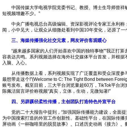
中国传媒大学电视学院党委书记、教授、博士生导师曾祥敏
短视频增趣不少。”
中央广播电视总台高级编辑、资深影视评论专家王永利称：
闻，小中见大，让观众从细微处看到中国10年变化，还原了一
三、海媒传播强化社交元素，网友评价客观暖心
“越来越多国家的人们开始喜欢中国的独特事物”“我正打算
容表达共鸣。系列视频选择在海外社交媒体平台首发，并根据
入脑、入心。
从传播数据上看，系列视频实现了广泛覆盖和受众深度参与的目标
最想带走这个!”(Welcome to C: The Tight Bond betwee
账号发布。截至目前，三大平台浏览量超60万，TikTok平
陈佩洁留言评价称视频“真实，立体，生动，见微知著!”
四、另辟蹊径柔性传播，主创团队打造特色外宣平台
党的二十大报告中提到，“加强国际传播能力建设，全面提
为中国搜索打造的外宣工作创新性、基础性平台，在国际传播
屏动画《一杯咖啡里的脱贫故事》、口述历史动画《接力》、