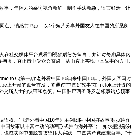
讲述故事，年轻人的采访视角新鲜、制作手法新颖，语言鲜活，让
共同点、情感共鸣点，以4个短片分享外国友人在中国的所见所
外网友在社交媒体平台观看到视频后纷纷留言，并针对每期具体内
参与度，真正击中受众兴奋点，从而真正实现中国故事的入耳、
 to C)第一期“老外看中国10年|来中国10年，外国人回国时
cebook、YouTube上开设的账号首发，并通过“中国好故事”在TikTok上开设的
发和外交届人士的认可和点赞。中国驻巴西圣保罗总领事馆总领事
语权。”《老外看中国10年》主创团队“中国好故事”数据库作
将中国故事以丰富生动的动画形式推向海外平台，如水墨淡彩分
，也成功将中国脱贫攻坚伟大实践、中国共产党建党百年、“十