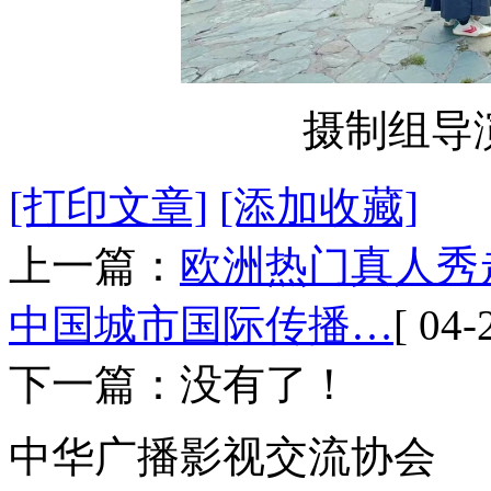
摄制组导
[打印文章]
[添加收藏]
上一篇：
欧洲热门真人秀
中国城市国际传播…
[ 04-
下一篇：没有了！
中华广播影视交流协会