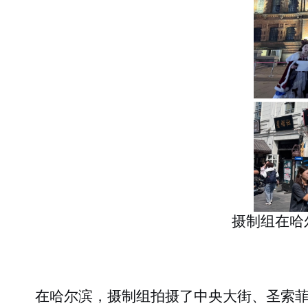
摄制组在哈
在
哈尔滨
，摄制组拍摄了
中央大街
、
圣索