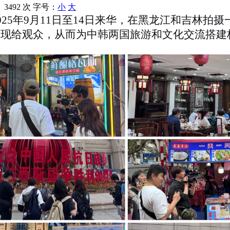
：
3492 次
字号：
小
大
于2025年9月11日至14日来华，在黑龙江和吉
呈现给观众，从而为
中韩
两国旅游和文化交流搭建