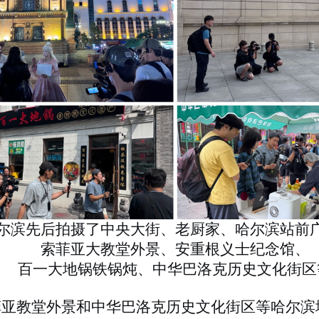
尔滨先后拍摄了中央大街、老厨家、哈尔滨站前
索菲亚大教堂外景、安重根义士纪念馆、
百一大地锅铁锅炖、中华巴洛克历史文化街区
菲亚教堂外景
和
中华巴洛克历史文化街区
等哈尔滨