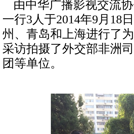
由中华广播影视交流协
一行
3
人于
2014
年
9
月
18
日
州、青岛和上海进行了为
采访拍摄了外交部非洲司
团等单位。