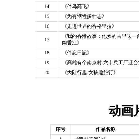
14
《伴鸟高飞》
15
《为有牺牲多壮志》
16
《走进世界的香格里拉》
《我的香港故事：他乡的古早味—
17
闯香江》
18
《伴忘日記》
19
《高雄有个南京村-六十兵工厂迁台
20
《大陆行趣-女孩趣旅行》
动画
序号
作品名称