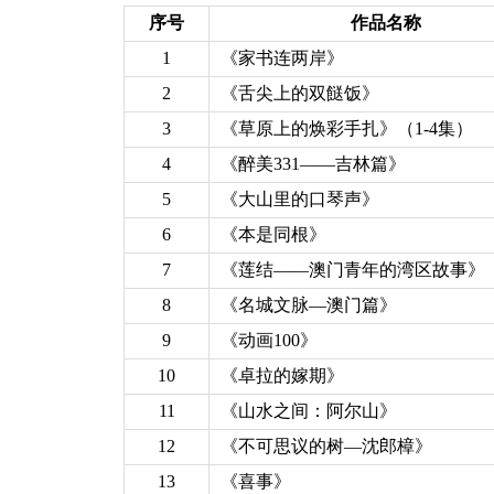
序号
作品名称
1
《家书连两岸》
2
《舌尖上的双餸饭》
3
《草原上的焕彩手扎》（1-4集）
4
《醉美331——吉林篇》
5
《大山里的口琴声》
6
《本是同根》
7
《莲结——澳门青年的湾区故事》
8
《名城文脉—澳门篇》
9
《动画100》
10
《卓拉的嫁期》
11
《山水之间：阿尔山》
12
《不可思议的树—沈郎樟》
13
《喜事》