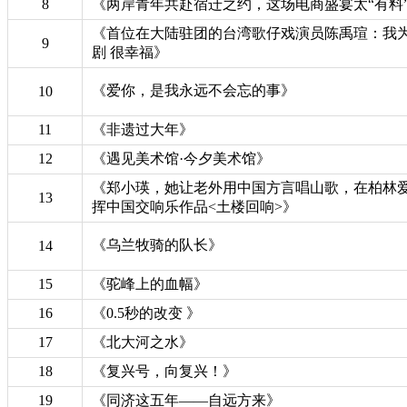
8
《两岸青年共赴宿迁之约，这场电商盛宴太“有料”
《首位在大陆驻团的台湾歌仔戏演员陈禹瑄：我
9
剧 很幸福》
《爱你，是我永远不会忘的事》
10
11
《非遗过大年》
12
《遇见美术馆·今夕美术馆》
《郑小瑛，她让老外用中国方言唱山歌，在柏林
13
挥中国交响乐作品<土楼回响>》
《乌兰牧骑的队长》
14
15
《驼峰上的血幅》
16
《0.5秒的改变 》
17
《北大河之水》
18
《复兴号，向复兴！》
19
《同济这五年——自远方来》