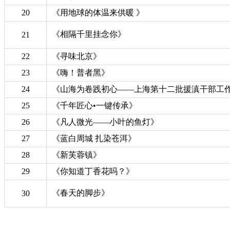
20
《用地球的体温来供暖 》
《相隔千里挂念你》
21
22
《寻味北京》
23
《嗨！普者黑》
24
《山海为卷践初心——上海第十二批援滇干部工
25
《千年匠心•一键传承》
26
《凡人微光——小叶的鱼灯》
27
《蓝白周城 扎染苍洱》
28
《新芙蓉镇》
29
《你知道丁香花吗？》
《春天的脚步》
30