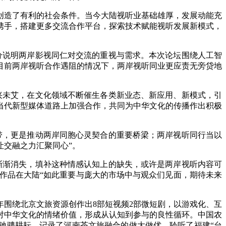
创造了有利的社会条件。当今大陆视听业基础雄厚，发展动能充
携手，搭建更多交流合作平台，探索技术赋能视听发展新模式，
分说明两岸影视同仁对交流的重视与需求。本次论坛围绕人工智
目前两岸视听合作遇阻的情况下，两岸视听同业更应责无旁贷地
兴未艾，在文化领域不断催生各类新业态、新应用、新模式，引
当代新型媒体道路上加强合作，共同为中华文化的传播作出积极
带，更是推动两岸同胞心灵契合的重要桥梁；两岸视听同行当以
让交融之力汇聚同心”。
渐渐消失，填补这种情感认知上的缺失，或许是两岸视听内容可
公司作品在大陆“如此重要与庞大的市场中与观众们见面，期待未来
围绕北京文旅资源创作出8部短视频2部微短剧，以游戏化、互
对中华文化的情绪价值，形成从认知到参与的良性循环。中国农
驰骋耕耘，记录了河南茶文旅融合的做大做优，聆听了福建“台