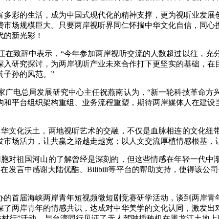
富多彩的生活，成为中国式现代化的精神支撑，更为视听业发展
费市场规模巨大。只要两岸视听界同仁怀揣中华文化自信，同心
代的新光彩！
江在致辞中表示，“今年参加两岸视听交流的人数超过以往，充
深入研究探讨，为两岸视听产业未來合作打下更坚实的基础，在
黃子孙的风范。”
国家广电总局发展研究中心主任祝燕南认为，“新一轮科技革命方
构和平台组织架构重组、业务流程重塑，期待两岸媒体人在建设
中华文化沃土，两地视听艺术的交融，不仅是血脉相连的文化纽
发市场活力，让共赢之路越走越宽；以人文交流厚植情感根基，
同胞对祖国河山的了解曾经是深刻的，但这些情感在年轻一代中
发言中感谢大陆优酷、Bilibili等平台的帮助支持，使得该
办的首届海峡两岸青年短视频微短剧竞赛研学活动，谈到两岸青年
深了两岸青年的情感共识，达成对中华美学的文化认同，激发出
乡村行”活动，与台湾同行见证了无人驾驶插秧机在黑龙江土地上