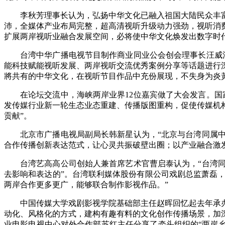
李秋芳理事长认为，弘扬中华文化已融入祖国大陆民众丰
沛，全媒体产业布局完整，超高清视听升级动力强劲，视听消
扩展两岸视听业融合发展空间，必将使中华文化焕发出数字时
台湾中华广播电视节目制作商业同业公会创会理事长汪威
能科技赋能视听发展、两岸视听交流优秀案例分享等话题进行
將共有的中华文化，在视听节目作品中充份展现，不失身为炎
在论坛交流中，海峡两岸业界12位嘉宾做了大会发言。
发传媒行业新一轮生态业态重建、传播版图重构，促使传媒机
贡献”。
北京市广播电视局副局长韩新星认为，“北京与台湾同属
合作传播创新表达范式，让心灵共振破壁出圈；以产业融合激
台湾艺高高公司创始人兼首席艺术官曹启泰认为，“台湾
去影响和表达的”。台湾联利媒体股份有限公司戏剧总监萧磊，在
两岸合作更多更广，能够联合制作影视作品。”
中国传媒大学戏剧影视学院基础部主任赵晖回忆起去年承
动化、风格化的方式，建构有趣有料的文化创作传播场景，加
业电影电视中心对外合作部苏红主任分享了牵头组织的“两岸